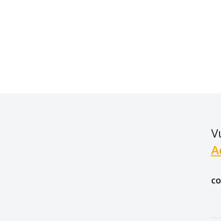
V
A
CO