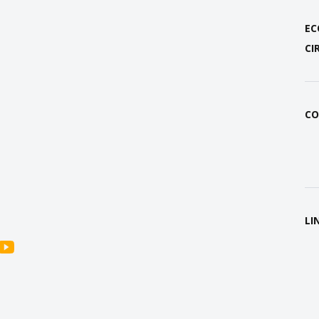
EC
CI
CO
LI