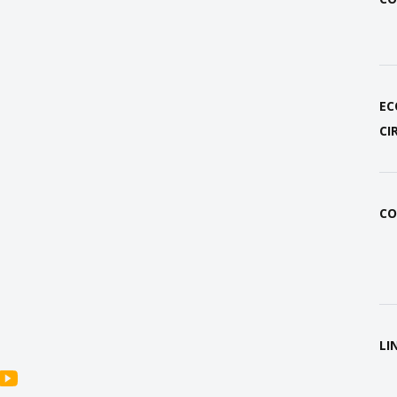
EC
CI
CO
LI