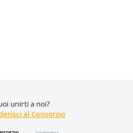
uoi unirti a noi?
derisci al Consorzio
NSORZIO
Governance