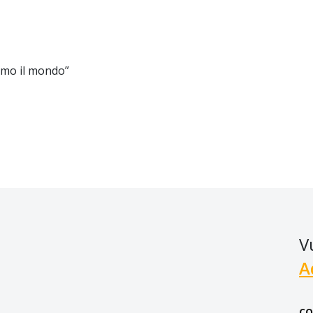
amo il mondo”
V
A
CO