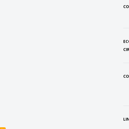
CO
EC
CI
CO
LI