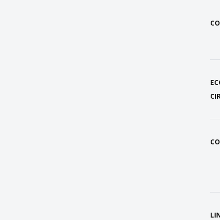
CO
EC
CI
CO
LI