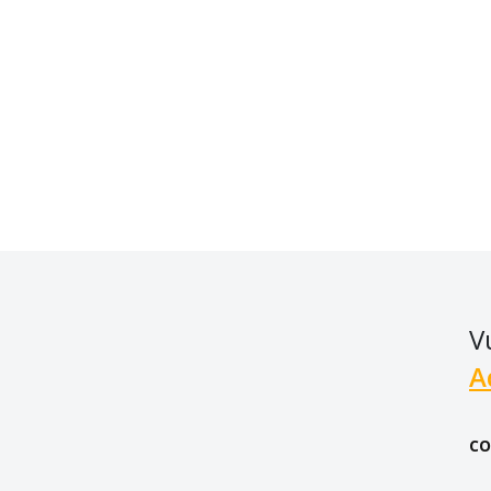
V
A
CO