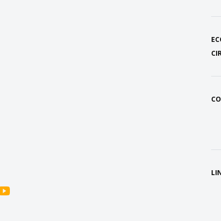
EC
CI
CO
LI