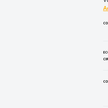
A
CO
EC
CI
CO