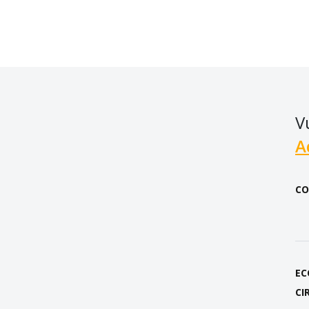
V
A
CO
EC
CI