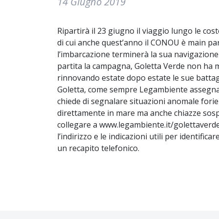
14 Giugno 2019
Ripartirà il 23 giugno il viaggio lungo le co
di cui anche quest’anno il CONOU è main par
l’imbarcazione terminerà la sua navigazione 
partita la campagna, Goletta Verde non ha m
rinnovando estate dopo estate le sue battag
Goletta, come sempre Legambiente assegna un
chiede di segnalare situazioni anomale forie
direttamente in mare ma anche chiazze sospe
collegare a www.legambiente.it/golettaverde
l’indirizzo e le indicazioni utili per identifica
un recapito telefonico.