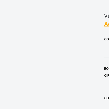
V
A
CO
EC
CI
CO