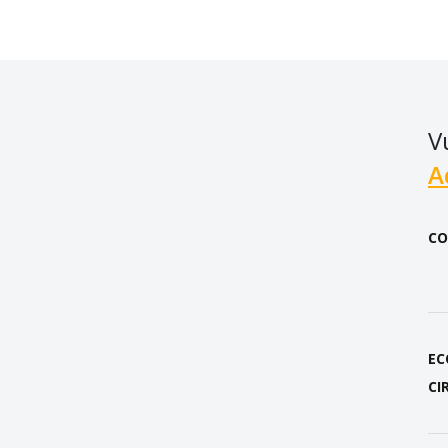
V
A
CO
EC
CI