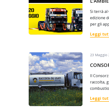
L’AMBI
Si terrà al
edizione 
per gli app
Leggi tut
23 Maggio 
CONSOR
Il Consorz
raccolta, 
combustion
Leggi tut