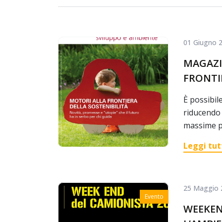
01 Giugno 
MAGAZI
FRONTIE
È possibil
riducendo
massime p
Leggi tut
25 Maggio 
Evento
WEEKEN