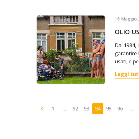
16 Maggio 
OLIO U
Dal 1984, 
garantire l
usati, e pe
Leggi tut
1
…
92
93
94
95
96
…